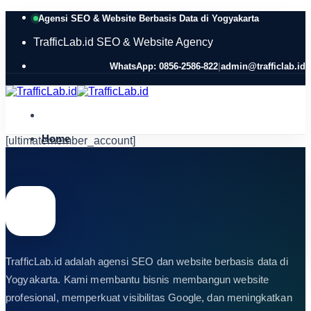
Skip
Agensi SEO & Website Berbasis Data di Yogyakarta
to
content
TrafficLab.id
SEO & Website Agency
WhatsApp: 0856-2586-822
|
admin@trafficlab.id
Home
[ultimatemember_account]
Layanan
Jasa SEO
Pembuatan Website
Optimasi Google Maps
SEO Audit
Landing Page
Website E-commerce
TrafficLab.id adalah agensi SEO dan website berbasis data di
Portfolio
Artikel
Yogyakarta. Kami membantu bisnis membangun website
Tentang Kami
profesional, memperkuat visibilitas Google, dan meningkatkan
Kontak