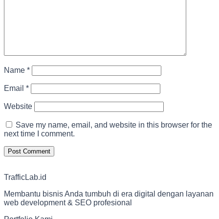
Name
*
Email
*
Website
Save my name, email, and website in this browser for the
next time I comment.
TrafficLab.id
Membantu bisnis Anda tumbuh di era digital dengan layanan
web development & SEO profesional