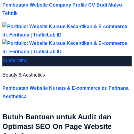
Pembuatan Website Company Profile CV Budi Mulyo
Tehnik
QUICK VIEW
Beauty & Aesthetics
Pembuatan Website Kursus & E-commerce dr. Ferihana
Aesthetica
Butuh Bantuan untuk Audit dan
Optimasi SEO On Page Website