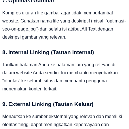
7. Optimasi Gambar
Kompres ukuran file gambar agar tidak memperlambat
website. Gunakan nama file yang deskriptif (misal: `optimasi-
seo-on-page.jpg`) dan selalu isi atribut Alt Text dengan
deskripsi gambar yang relevan.
8. Internal Linking (Tautan Internal)
Tautkan halaman Anda ke halaman lain yang relevan di
dalam website Anda sendiri. Ini membantu menyebarkan
“otoritas” ke seluruh situs dan membantu pengguna
menemukan konten terkait.
9. External Linking (Tautan Keluar)
Menautkan ke sumber eksternal yang relevan dan memiliki
otoritas tinggi dapat meningkatkan kepercayaan dan