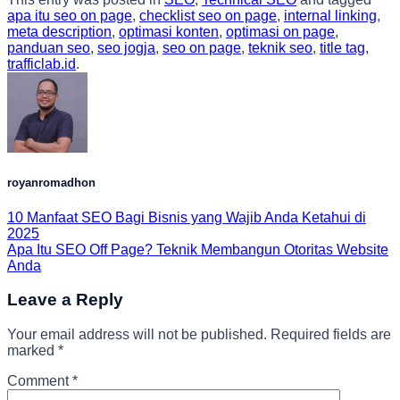
apa itu seo on page
,
checklist seo on page
,
internal linking
,
meta description
,
optimasi konten
,
optimasi on page
,
panduan seo
,
seo jogja
,
seo on page
,
teknik seo
,
title tag
,
trafficlab.id
.
royanromadhon
10 Manfaat SEO Bagi Bisnis yang Wajib Anda Ketahui di
2025
Apa Itu SEO Off Page? Teknik Membangun Otoritas Website
Anda
Leave a Reply
Your email address will not be published.
Required fields are
marked
*
Comment
*