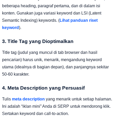
beberapa heading, paragraf pertama, dan di dalam isi
konten. Gunakan juga variasi keyword dan LSI (Latent
Semantic Indexing) keywords. (
Lihat panduan riset
keyword
).
3. Title Tag yang Dioptimalkan
Title tag (judul yang muncul di tab browser dan hasil
pencarian) harus unik, menarik, mengandung keyword
utama (idealnya di bagian depan), dan panjangnya sekitar
50-60 karakter.
4. Meta Description yang Persuasif
Tulis
meta description
yang menarik untuk setiap halaman.
Ini adalah “iklan mini” Anda di SERP untuk mendorong klik.
Sertakan keyword dan call-to-action.