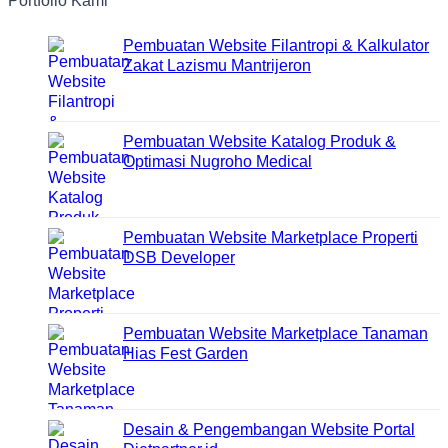
Portfolio Kami
Pembuatan Website Filantropi & Kalkulator
Zakat Lazismu Mantrijeron
Pembuatan Website Katalog Produk &
Optimasi Nugroho Medical
Pembuatan Website Marketplace Properti
DSB Developer
Pembuatan Website Marketplace Tanaman
Hias Fest Garden
Desain & Pengembangan Website Portal