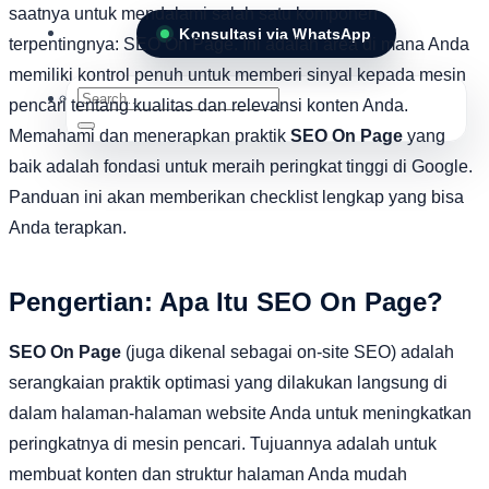
saatnya untuk mendalami salah satu komponen
Konsultasi via WhatsApp
terpentingnya: SEO On Page. Ini adalah area di mana Anda
memiliki kontrol penuh untuk memberi sinyal kepada mesin
Search
pencari tentang kualitas dan relevansi konten Anda.
for:
Memahami dan menerapkan praktik
SEO On Page
yang
baik adalah fondasi untuk meraih peringkat tinggi di Google.
Panduan ini akan memberikan checklist lengkap yang bisa
Anda terapkan.
Pengertian: Apa Itu SEO On Page?
SEO On Page
(juga dikenal sebagai on-site SEO) adalah
serangkaian praktik optimasi yang dilakukan langsung di
dalam halaman-halaman website Anda untuk meningkatkan
peringkatnya di mesin pencari. Tujuannya adalah untuk
membuat konten dan struktur halaman Anda mudah