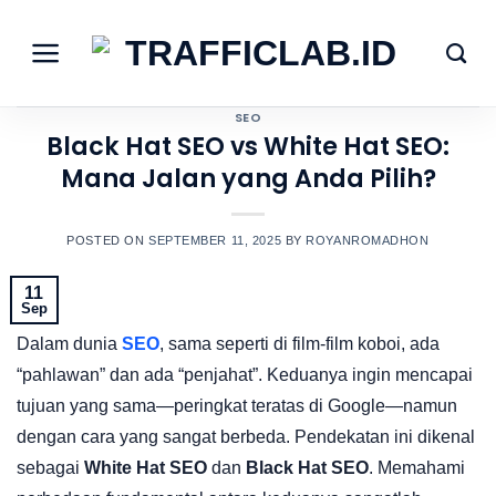
Skip
to
content
SEO
Black Hat SEO vs White Hat SEO:
Mana Jalan yang Anda Pilih?
POSTED ON
SEPTEMBER 11, 2025
BY
ROYANROMADHON
11
Sep
Dalam dunia
SEO
, sama seperti di film-film koboi, ada
“pahlawan” dan ada “penjahat”. Keduanya ingin mencapai
tujuan yang sama—peringkat teratas di Google—namun
dengan cara yang sangat berbeda. Pendekatan ini dikenal
sebagai
White Hat SEO
dan
Black Hat SEO
. Memahami