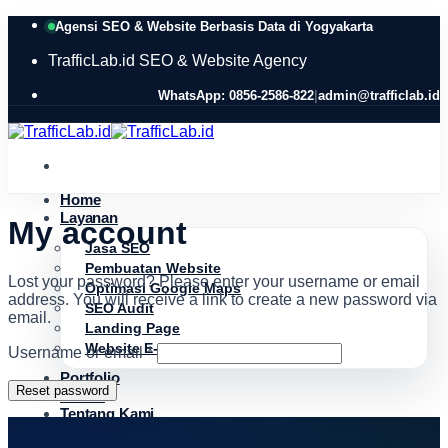
Skip
Agensi SEO & Website Berbasis Data di Yogyakarta
to
content
TrafficLab.id
SEO & Website Agency
WhatsApp: 0856-2586-822
|
admin@trafficlab.id
Home
Layanan
My account
Jasa SEO
Pembuatan Website
Lost your password? Please enter your username or email
Optimasi Google Maps
address. You will receive a link to create a new password via
SEO Audit
email.
Landing Page
Website E-commerce
Required
Username or email
*
Portfolio
Reset password
Artikel
Tentang Kami
Kontak