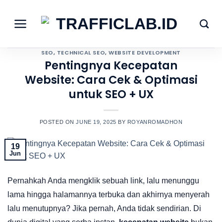
Skip
to
content
SEO
,
TECHNICAL SEO
,
WEBSITE DEVELOPMENT
Pentingnya Kecepatan
Website: Cara Cek & Optimasi
untuk SEO + UX
POSTED ON
JUNE 19, 2025
BY
ROYANROMADHON
19
Jun
Pernahkah Anda mengklik sebuah link, lalu menunggu
lama hingga halamannya terbuka dan akhirnya menyerah
lalu menutupnya? Jika pernah, Anda tidak sendirian. Di