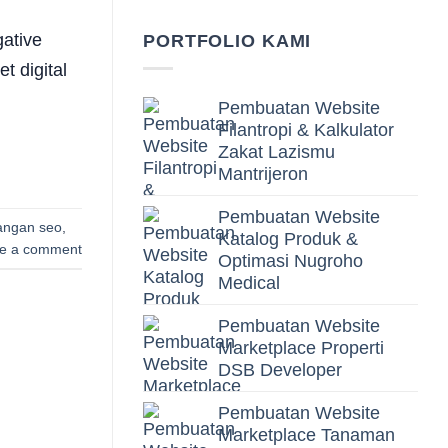
gative
PORTFOLIO KAMI
 digital
Pembuatan Website
Filantropi & Kalkulator
Zakat Lazismu
Mantrijeron
Pembuatan Website
angan seo
,
Katalog Produk &
e a comment
Optimasi Nugroho
Medical
Pembuatan Website
Marketplace Properti
DSB Developer
Pembuatan Website
Marketplace Tanaman