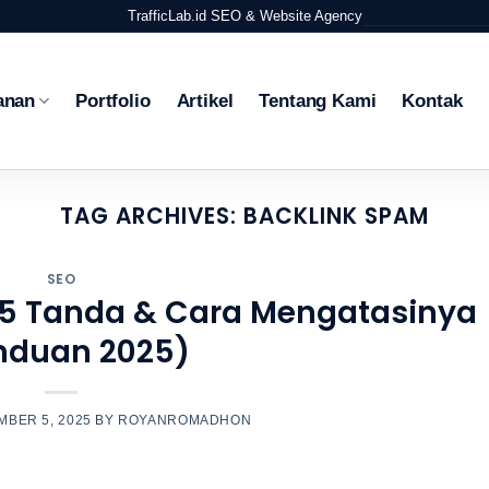
TrafficLab.id
SEO & Website Agency
anan
Portfolio
Artikel
Tentang Kami
Kontak
TAG ARCHIVES:
BACKLINK SPAM
SEO
? 5 Tanda & Cara Mengatasinya
nduan 2025)
BER 5, 2025
BY
ROYANROMADHON