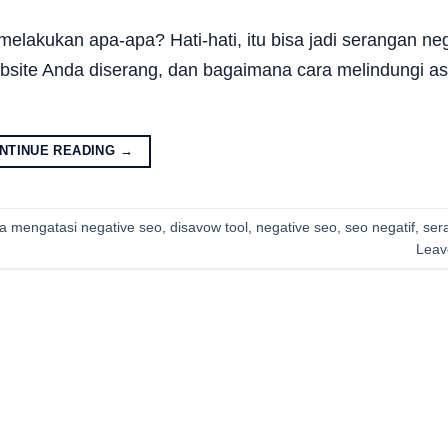
melakukan apa-apa? Hati-hati, itu bisa jadi serangan ne
site Anda diserang, dan bagaimana cara melindungi aset
NTINUE READING
→
a mengatasi negative seo
,
disavow tool
,
negative seo
,
seo negatif
,
ser
Leav