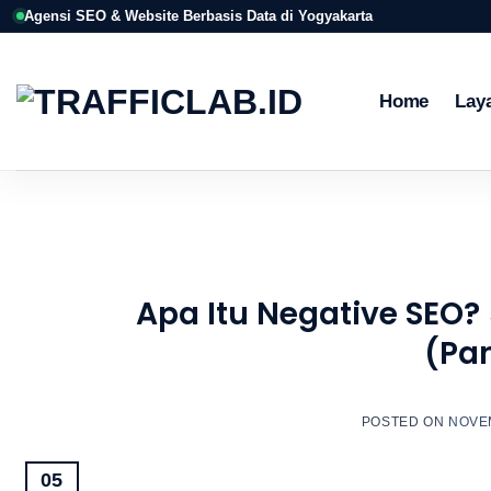
Skip
Agensi SEO & Website Berbasis Data di Yogyakarta
to
content
Home
Lay
Apa Itu Negative SEO
(Pa
POSTED ON
NOVEM
05