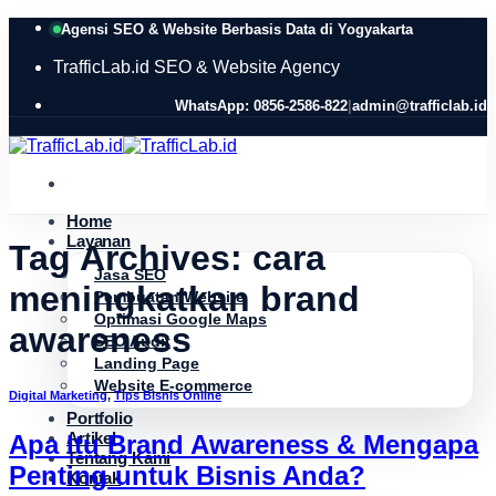
Skip
Agensi SEO & Website Berbasis Data di Yogyakarta
to
content
TrafficLab.id
SEO & Website Agency
WhatsApp: 0856-2586-822
|
admin@trafficlab.id
Home
Layanan
Tag Archives:
cara
Jasa SEO
meningkatkan brand
Pembuatan Website
Optimasi Google Maps
awareness
SEO Audit
Landing Page
Website E-commerce
Digital Marketing
,
Tips Bisnis Online
Portfolio
Artikel
Apa Itu Brand Awareness & Mengapa
Tentang Kami
Penting untuk Bisnis Anda?
Kontak