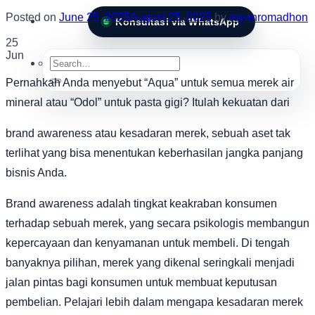
Posted on
June 25, 2025
August 25, 2025
by
royanromadhon
Konsultasi via WhatsApp
25
Jun
Search
for:
Pernahkah Anda menyebut “Aqua” untuk semua merek air
mineral atau “Odol” untuk pasta gigi? Itulah kekuatan dari
brand awareness atau kesadaran merek, sebuah aset tak
terlihat yang bisa menentukan keberhasilan jangka panjang
bisnis Anda.
Brand awareness adalah tingkat keakraban konsumen
terhadap sebuah merek, yang secara psikologis membangun
kepercayaan dan kenyamanan untuk membeli. Di tengah
banyaknya pilihan, merek yang dikenal seringkali menjadi
jalan pintas bagi konsumen untuk membuat keputusan
pembelian. Pelajari lebih dalam mengapa kesadaran merek