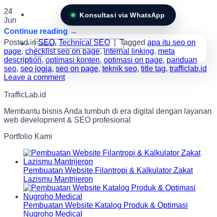
24
Konsultasi via WhatsApp
Jun
Continue reading
→
Search
Posted in
SEO
,
Technical SEO
|
Tagged
apa itu seo on
for:
page
,
checklist seo on page
,
internal linking
,
meta
description
,
optimasi konten
,
optimasi on page
,
panduan
seo
,
seo jogja
,
seo on page
,
teknik seo
,
title tag
,
trafficlab.id
Leave a comment
TrafficLab.id
Membantu bisnis Anda tumbuh di era digital dengan layanan
web development & SEO profesional
Portfolio Kami
Pembuatan Website Filantropi & Kalkulator Zakat
Lazismu Mantrijeron
Pembuatan Website Katalog Produk & Optimasi
Nugroho Medical