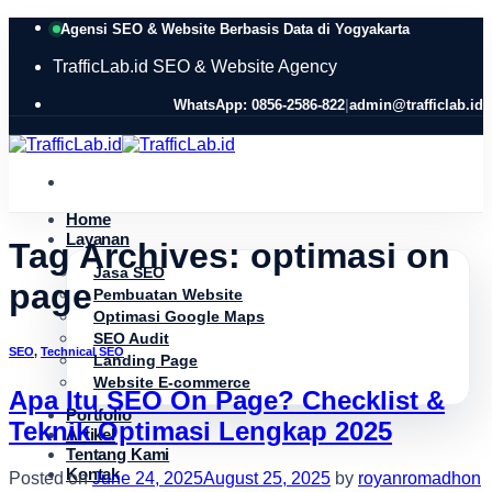
Skip
Agensi SEO & Website Berbasis Data di Yogyakarta
to
content
TrafficLab.id
SEO & Website Agency
WhatsApp: 0856-2586-822
|
admin@trafficlab.id
Home
Layanan
Tag Archives:
optimasi on
Jasa SEO
page
Pembuatan Website
Optimasi Google Maps
SEO Audit
SEO
,
Technical SEO
Landing Page
Website E-commerce
Apa Itu SEO On Page? Checklist &
Portfolio
Teknik Optimasi Lengkap 2025
Artikel
Tentang Kami
Kontak
Posted on
June 24, 2025
August 25, 2025
by
royanromadhon