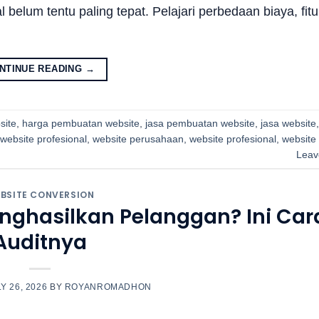
lum tentu paling tepat. Pelajari perbedaan biaya, fitur,
NTINUE READING
→
site
,
harga pembuatan website
,
jasa pembuatan website
,
jasa website
website profesional
,
website perusahaan
,
website profesional
,
website
Leav
BSITE CONVERSION
enghasilkan Pelanggan? Ini Car
Auditnya
Y 26, 2026
BY
ROYANROMADHON