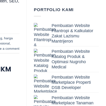
nten, SEO,
PORTFOLIO KAMI
Pembuatan Website
Filantropi & Kalkulator
Zakat Lazismu
ng
,
harga
Mantrijeron
esional
,
e a comment
Pembuatan Website
Katalog Produk &
Optimasi Nugroho
MKM
Medical
Pembuatan Website
Marketplace Properti
DSB Developer
Pembuatan Website
Marketplace Tanaman