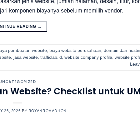
sarkan jenis website, jumlah halaman, desain, fitur, ko
lajari komponen biayanya sebelum memilih vendor.
NTINUE READING
→
iaya pembuatan website
,
biaya website perusahaan
,
domain dan hosti
bsite
,
jasa website
,
trafficlab.id
,
website company profile
,
website prof
Leav
UNCATEGORIZED
n Website? Checklist untuk U
Y 26, 2026
BY
ROYANROMADHON