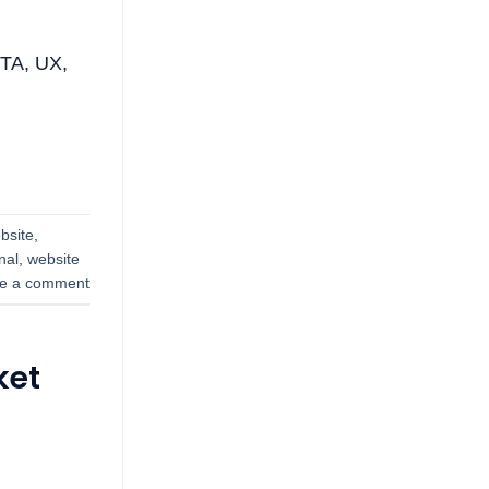
CTA, UX,
bsite
,
nal
,
website
e a comment
ket