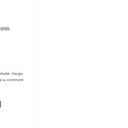
snis.
bsite
,
harga
e a comment
i