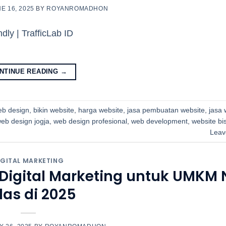
E 16, 2025
BY
ROYANROMADHON
NTINUE READING
→
eb design
,
bikin website
,
harga website
,
jasa pembuatan website
,
jasa 
eb design jogja
,
web design profesional
,
web development
,
website bi
Leav
IGITAL MARKETING
Digital Marketing untuk UMKM 
las di 2025