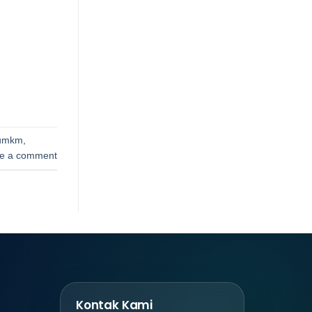
 umkm
,
e a comment
Kontak Kami