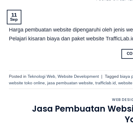
11
Sep
Harga pembuatan website dipengaruhi oleh jenis webs
Pelajari kisaran biaya dan paket website TrafficLab.
CO
Posted in
Teknologi Web
,
Website Development
|
Tagged
biaya 
website toko online
,
jasa pembuatan website
,
trafficlab.id
,
website
WEB DESI
Jasa Pembuatan Website
Y