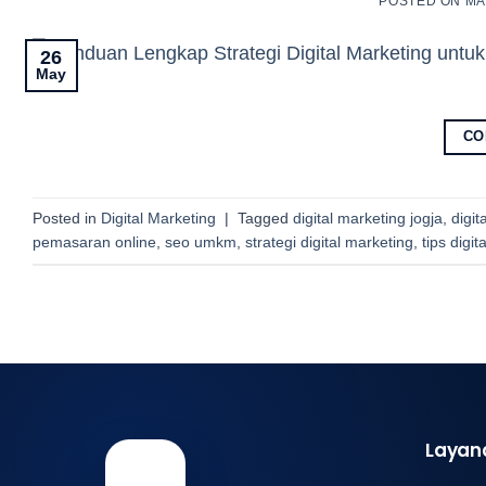
POSTED ON
MA
26
May
CO
Posted in
Digital Marketing
|
Tagged
digital marketing jogja
,
digi
pemasaran online
,
seo umkm
,
strategi digital marketing
,
tips digi
Layan