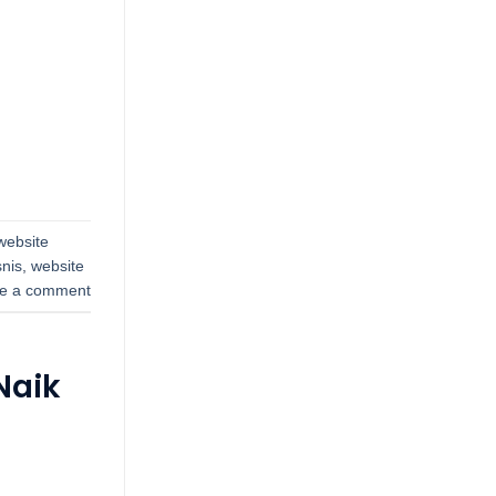
website
snis
,
website
e a comment
Naik