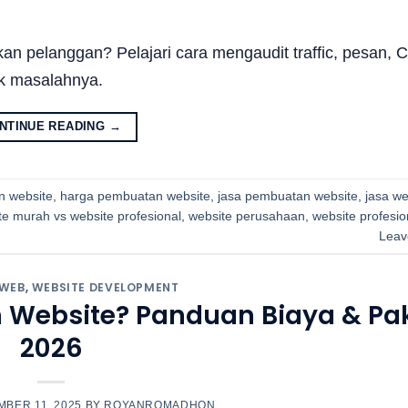
kan pelanggan? Pelajari cara mengaudit traffic, pesan, 
ik masalahnya.
NTINUE READING
→
n website
,
harga pembuatan website
,
jasa pembuatan website
,
jasa we
te murah vs website profesional
,
website perusahaan
,
website profesio
Leav
 WEB
,
WEBSITE DEVELOPMENT
Website? Panduan Biaya & Pa
2026
BER 11, 2025
BY
ROYANROMADHON