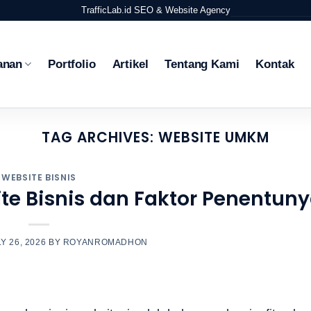
TrafficLab.id
SEO & Website Agency
anan
Portfolio
Artikel
Tentang Kami
Kontak
TAG ARCHIVES:
WEBSITE UMKM
WEBSITE BISNIS
e Bisnis dan Faktor Penentun
Y 26, 2026
BY
ROYANROMADHON