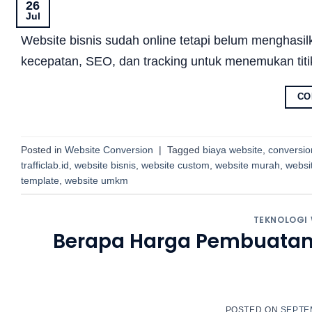
26
Jul
Website bisnis sudah online tetapi belum menghasil
kecepatan, SEO, dan tracking untuk menemukan tit
CO
Posted in
Website Conversion
|
Tagged
biaya website
,
conversio
trafficlab.id
,
website bisnis
,
website custom
,
website murah
,
websi
template
,
website umkm
TEKNOLOGI
Berapa Harga Pembuatan 
POSTED ON
SEPTEM