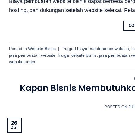
Biaya pembuatan website bisnis dapat berbeda berda
hosting, dan dukungan setelah website selesai. Pe
CO
Posted in
Website Bisnis
|
Tagged
biaya maintenance website
,
b
jasa pembuatan website
,
harga website bisnis
,
jasa pembuatan we
website umkm
Kapan Bisnis Membutuhka
POSTED ON
JUL
26
Jul