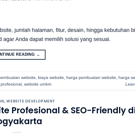
ite, jumlah halaman, fitur, desain, hingga kebutuhan bi
id agar Anda dapat memilih solusi yang sesuai.
NTINUE READING
→
pembuatan website
,
biaya website
,
harga pembuatan website
,
harga we
 profesional
,
website umkm
Leav
GN
,
WEBSITE DEVELOPMENT
 Profesional & SEO-Friendly d
ogyakarta