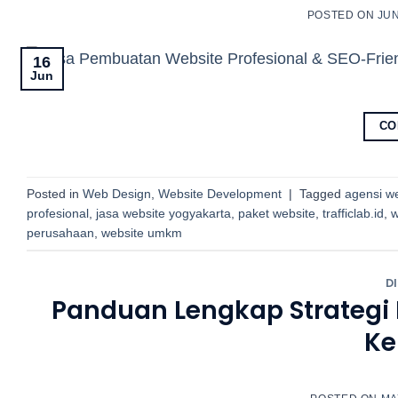
POSTED ON
JUN
16
Jun
CO
Posted in
Web Design
,
Website Development
|
Tagged
agensi w
profesional
,
jasa website yogyakarta
,
paket website
,
trafficlab.id
,
w
perusahaan
,
website umkm
D
Panduan Lengkap Strategi 
Ke