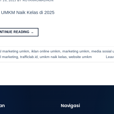
Y 26, 2025
BY
ROYANROMADHON
NTINUE READING
→
tal marketing umkm
,
iklan online umkm
,
marketing umkm
,
media sosial
tal marketing
,
trafficlab.id
,
umkm naik kelas
,
website umkm
Leav
an
Navigasi