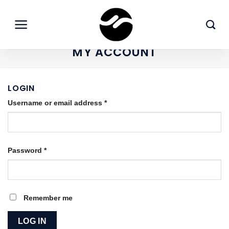
Skip
to
content
MY ACCOUNT
LOGIN
Required
Username or email address
*
Required
Password
*
Remember me
LOG IN