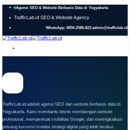
Skip
Agensi SEO & Website Berbasis Data di Yogyakarta
to
content
TrafficLab.id
SEO & Website Agency
WhatsApp: 0856-2586-822
|
admin@trafficlab.id
Home
Layanan
Jasa SEO
Pembuatan Website
Optimasi Google Maps
SEO Audit
Landing Page
Website E-commerce
TrafficLab.id adalah agensi SEO dan website berbasis data di
Portfolio
Yogyakarta. Kami membantu bisnis membangun website
Artikel
profesional, memperkuat visibilitas Google, dan meningkatkan
Tentang Kami
Kontak
peluang konversi melalui strategi digital yang lebih terukur.