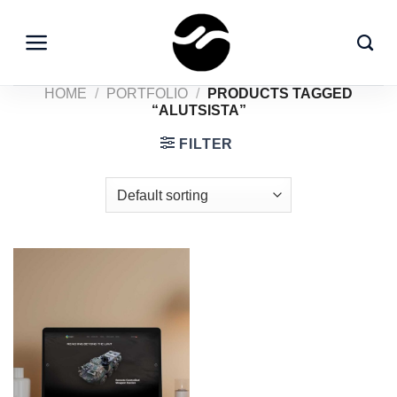
Skip
to
content
HOME
/
PORTFOLIO
/
PRODUCTS TAGGED
“ALUTSISTA”
FILTER