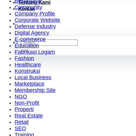
Blog/Portal
Tentang Kami
Community
Kontak
Company Profile
Corporate Website
Defense Industry
Digital Agency
E-commerce
Search
Education
for:
Fabrikasi Logam
Fashion
Healthcare
Konstruksi
Local Business
Marketplace
Membership Site
NGO
Non-Profit
Properti
Real Estate
Retail
SEO
Training