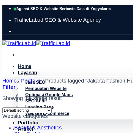
Skip
Agensi SEO & Website Berbasis Data di Yogyakarta
to
TrafficLab.id
SEO & Website Agency
content
Home
Layanan
Home
/
Portfolio
/
Products tagged “Jakarta Fashion H
Jasa SEO
Filter
Pembuatan Website
Optimasi Google Maps
Showing the single result
SEO Audit
Landing Page
Website E-commerce
Website categories
Portfolio
Beauty & Aesthetics
Artikel