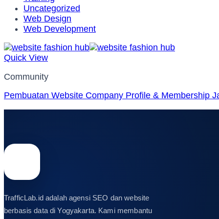
Uncategorized
Web Design
Web Development
Quick View
Community
Pembuatan Website Company Profile & Membership Ja
TrafficLab.id adalah agensi SEO dan website
berbasis data di Yogyakarta. Kami membantu