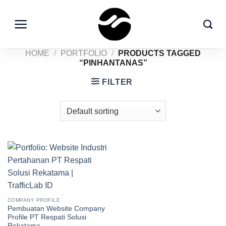
Skip
to
content
HOME
/
PORTFOLIO
/
PRODUCTS TAGGED
“PINHANTANAS”
FILTER
COMPANY PROFILE
Pembuatan Website Company
Profile PT Respati Solusi
Rekatama