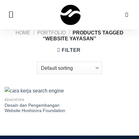
Skip
to
content
HOME
/
PORTFOLIO
/
PRODUCTS TAGGED
“WEBSITE YAYASAN”
FILTER
EDUCATION
Desain dan Pengembangan
Website Hoshizora Foundation