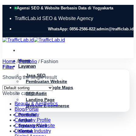
Skip
Agensi SEO & Website Berbasis Data di Yogyakarta
to
content
TrafficLab.id
SEO & Website Agency
WhatsApp: 0856-2586-822
|
admin@trafficlab.id
Home
Home
/
Portfolio
/
Fashion
Layanan
Filter
Jasa SEO
Showing the single result
Pembuatan Website
Optimasi Google Maps
Website categories
SEO Audit
Landing Page
Beauty & Aesthetics
Website E-commerce
Blog/Portal
Community
Portfolio
Company Profile
Artikel
Corporate Website
Tentang Kami
Defense Industry
Kontak