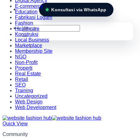
Digital Agency
E-commerce
Konsultasi via WhatsApp
Education
Fabrikasi Logam
Fashion
Search
Healthcare
for:
Konstruksi
Local Business
Marketplace
Membership Site
NGO
Non-Profit
Properti
Real Estate
Retail
SEO
Training
Uncategorized
Web Design
Web Development
Quick View
Community