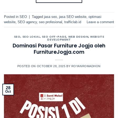
Posted in
SEO
|
Tagged
jasa seo
,
jasa SEO website
,
optimasi
website
,
SEO agency
,
seo profesional
,
trafficlab.id
Leave a comment
SEO
,
SEO LOKAL
,
SEO OFF-PAGE
,
WEB DESIGN
,
WEBSITE
DEVELOPMENT
Dominasi Pasar Furniture Jogja oleh
FurnitureJogja.com
POSTED ON
OCTOBER 28, 2025
BY
ROYANROMADHON
28
Oct