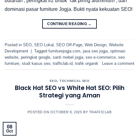
bulanan , peringkat #2 untuk “rak piring aluminium”, dan
dominasi pasar furniture Jogja. Bukti nyata kekuatan SEO!
CONTINUE READING
→
Posted in
SEO
,
SEO Lokal
,
SEO Off-Page
,
Web Design
,
Website
Development
|
Tagged
furniturejogja.com
,
jasa seo jogja
,
optimasi
website
,
peringkat google
,
santi mebel jogja
,
seo e-commerce
,
seo
furniture
,
studi kasus seo
,
trafficlab.id
,
trafik organik
Leave a comment
SEO
,
TECHNICAL SEO
Black Hat SEO vs White Hat SEO: Pilih
Strategi yang Aman
POSTED ON
OCTOBER 8, 2025
BY
TRAFFICLAB
08
Oct