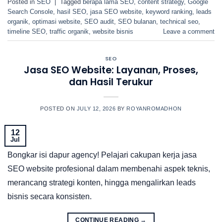
Posted in
SEO
|
Tagged
berapa lama SEO
,
content strategy
,
Google
Search Console
,
hasil SEO
,
jasa SEO website
,
keyword ranking
,
leads
organik
,
optimasi website
,
SEO audit
,
SEO bulanan
,
technical seo
,
timeline SEO
,
traffic organik
,
website bisnis
Leave a comment
SEO
Jasa SEO Website: Layanan, Proses,
dan Hasil Terukur
POSTED ON
JULY 12, 2026
BY
ROYANROMADHON
12
Jul
Bongkar isi dapur agency! Pelajari cakupan kerja jasa
SEO website profesional dalam membenahi aspek teknis,
merancang strategi konten, hingga mengalirkan leads
bisnis secara konsisten.
CONTINUE READING
→