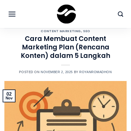
Skip
to
content
CONTENT MARKETING
,
SEO
Cara Membuat Content
Marketing Plan (Rencana
Konten) dalam 5 Langkah
POSTED ON
NOVEMBER 2, 2025
BY
ROYANROMADHON
02
Nov