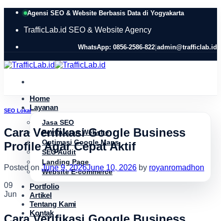
Skip
Agensi SEO & Website Berbasis Data di Yogyakarta
to
content
TrafficLab.id
SEO & Website Agency
WhatsApp: 0856-2586-822
|
admin@trafficlab.id
Home
Layanan
SEO Lokal
Jasa SEO
Cara Verifikasi Google Business
Pembuatan Website
Optimasi Google Maps
Profile Agar Cepat Aktif
SEO Audit
Landing Page
Posted on
June 9, 2026
June 10, 2026
by
royanromadhon
Website E-commerce
09
Portfolio
Jun
Artikel
Tentang Kami
Kontak
Cara Verifikasi Google Business