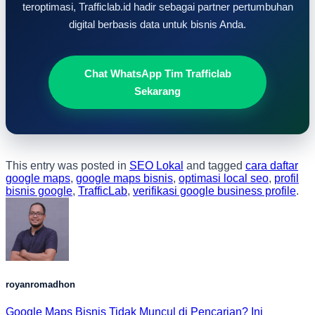
teroptimasi, Trafficlab.id hadir sebagai partner pertumbuhan
digital berbasis data untuk bisnis Anda.
Chat WhatsApp Tim Trafficlab
Sekarang
This entry was posted in
SEO Lokal
and tagged
cara daftar
google maps
,
google maps bisnis
,
optimasi local seo
,
profil
bisnis google
,
TrafficLab
,
verifikasi google business profile
.
royanromadhon
Google Maps Bisnis Tidak Muncul di Pencarian? Ini