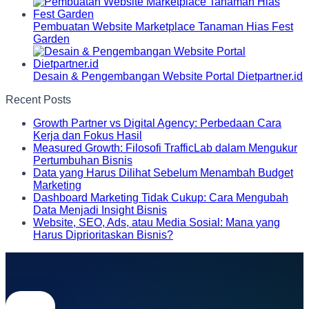
Pembuatan Website Marketplace Tanaman Hias Fest
Garden
Desain & Pengembangan Website Portal Dietpartner.id
Recent Posts
Growth Partner vs Digital Agency: Perbedaan Cara
Kerja dan Fokus Hasil
Measured Growth: Filosofi TrafficLab dalam Mengukur
Pertumbuhan Bisnis
Data yang Harus Dilihat Sebelum Menambah Budget
Marketing
Dashboard Marketing Tidak Cukup: Cara Mengubah
Data Menjadi Insight Bisnis
Website, SEO, Ads, atau Media Sosial: Mana yang
Harus Diprioritaskan Bisnis?