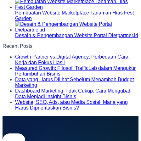
Pembuatan Website Marketplace Tanaman Hias Fest
Garden
Desain & Pengembangan Website Portal Dietpartner.id
Recent Posts
Growth Partner vs Digital Agency: Perbedaan Cara
Kerja dan Fokus Hasil
Measured Growth: Filosofi TrafficLab dalam Mengukur
Pertumbuhan Bisnis
Data yang Harus Dilihat Sebelum Menambah Budget
Marketing
Dashboard Marketing Tidak Cukup: Cara Mengubah
Data Menjadi Insight Bisnis
Website, SEO, Ads, atau Media Sosial: Mana yang
Harus Diprioritaskan Bisnis?