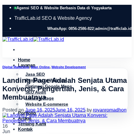
Skip
Agensi SEO & Website Berbasis Data di Yogyakarta
to
content
TrafficLab.id
SEO & Website Agency
WhatsApp: 0856-2586-822
|
admin@trafficlab.id
Home
Layanan
Digital Marketing
,
Iklan Online
,
Website Development
Jasa SEO
Landing Page Adalah Senjata Utama
Pembuatan Website
Optimasi Google Maps
Konversi: Pengertian, Jenis, & Cara
SEO Audit
Membuatnya
Landing Page
Website E-commerce
Posted on
June 16, 2025
June 16, 2025
by
royanromadhon
Portfolio
Artikel
Tentang Kami
16
Kontak
Jun