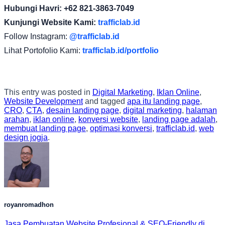
Hubungi Havri: +62 821-3863-7049
Kunjungi Website Kami:
trafficlab.id
Follow Instagram:
@trafficlab.id
Lihat Portofolio Kami:
trafficlab.id/portfolio
This entry was posted in
Digital Marketing
,
Iklan Online
,
Website Development
and tagged
apa itu landing page
,
CRO
,
CTA
,
desain landing page
,
digital marketing
,
halaman
arahan
,
iklan online
,
konversi website
,
landing page adalah
,
membuat landing page
,
optimasi konversi
,
trafficlab.id
,
web
design jogja
.
royanromadhon
Jasa Pembuatan Website Profesional & SEO-Friendly di