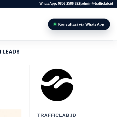
WhatsApp: 0856-2586-822
|
admin@trafficlab.id
Konsultasi via WhatsApp
 LEADS
TRAFFICLAB.ID