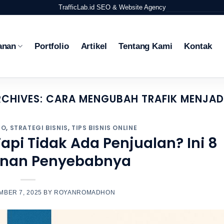
TrafficLab.id
SEO & Website Agency
anan
Portfolio
Artikel
Tentang Kami
Kontak
RCHIVES:
CARA MENGUBAH TRAFIK MENJADI
EO
,
STRATEGI BISNIS
,
TIPS BISNIS ONLINE
Tapi Tidak Ada Penjualan? Ini 8
nan Penyebabnya
BER 7, 2025
BY
ROYANROMADHON