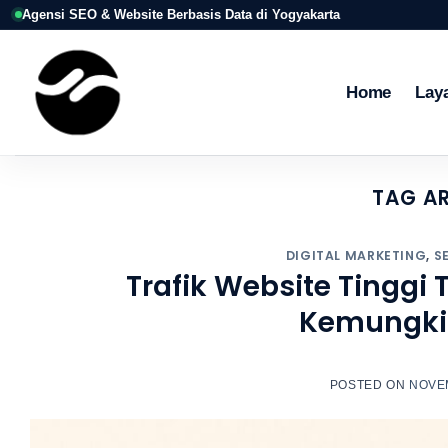
Skip
Agensi SEO & Website Berbasis Data di Yogyakarta
to
content
Home
Lay
TAG A
DIGITAL MARKETING
,
S
Trafik Website Tinggi 
Kemungki
POSTED ON
NOVEM