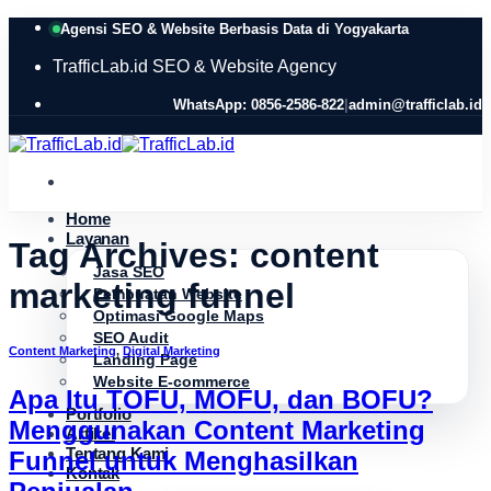
Skip
Agensi SEO & Website Berbasis Data di Yogyakarta
to
content
TrafficLab.id
SEO & Website Agency
WhatsApp: 0856-2586-822
|
admin@trafficlab.id
Home
Layanan
Tag Archives:
content
Jasa SEO
marketing funnel
Pembuatan Website
Optimasi Google Maps
SEO Audit
Content Marketing
,
Digital Marketing
Landing Page
Website E-commerce
Apa Itu TOFU, MOFU, dan BOFU?
Portfolio
Menggunakan Content Marketing
Artikel
Tentang Kami
Funnel untuk Menghasilkan
Kontak