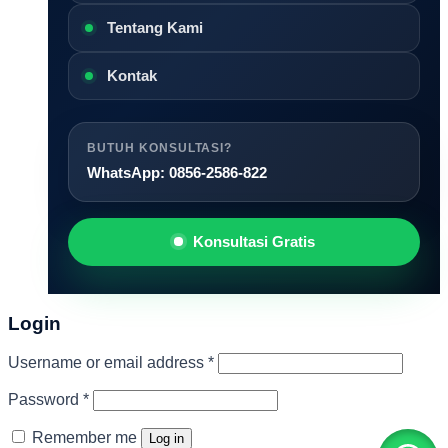
Tentang Kami
Kontak
BUTUH KONSULTASI?
WhatsApp: 0856-2586-822
Konsultasi Gratis
Login
Required
Username or email address
*
Required
Password
*
Remember me
Log in