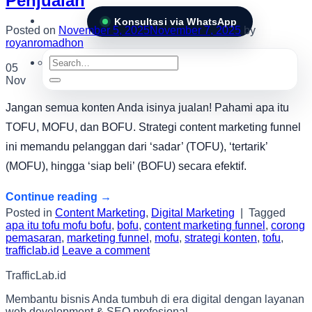
Penjualan
Konsultasi via WhatsApp
Posted on
November 5, 2025
November 7, 2025
by
royanromadhon
Search
05
for:
Nov
Jangan semua konten Anda isinya jualan! Pahami apa itu
TOFU, MOFU, dan BOFU. Strategi content marketing funnel
ini memandu pelanggan dari ‘sadar’ (TOFU), ‘tertarik’
(MOFU), hingga ‘siap beli’ (BOFU) secara efektif.
Continue reading
→
Posted in
Content Marketing
,
Digital Marketing
|
Tagged
apa itu tofu mofu bofu
,
bofu
,
content marketing funnel
,
corong
pemasaran
,
marketing funnel
,
mofu
,
strategi konten
,
tofu
,
trafficlab.id
Leave a comment
TrafficLab.id
Membantu bisnis Anda tumbuh di era digital dengan layanan
web development & SEO profesional