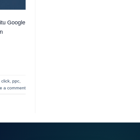
itu Google
an
 click
,
ppc
,
e a comment