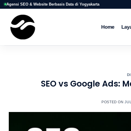
Skip
Agensi SEO & Website Berbasis Data di Yogyakarta
to
content
Home
Lay
D
SEO vs Google Ads: M
POSTED ON
JUL