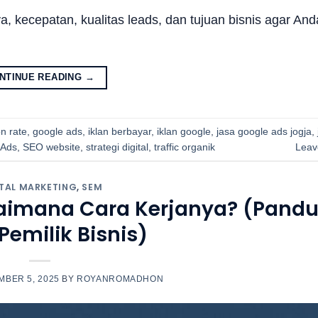
a, kecepatan, kualitas leads, dan tujuan bisnis agar An
NTINUE READING
→
n rate
,
google ads
,
iklan berbayar
,
iklan google
,
jasa google ads jogja
,
 Ads
,
SEO website
,
strategi digital
,
traffic organik
Leav
ITAL MARKETING
,
SEM
gaimana Cara Kerjanya? (Pand
Pemilik Bisnis)
BER 5, 2025
BY
ROYANROMADHON