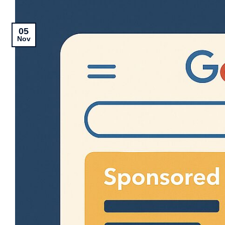
05
Nov