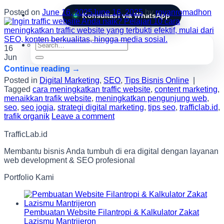
Posted on
June 16, 2025
June 16, 2025
by
royanromadhon
Konsultasi via WhatsApp
Search
16
for:
Jun
Continue reading
→
Posted in
Digital Marketing
,
SEO
,
Tips Bisnis Online
|
Tagged
cara meningkatkan traffic website
,
content marketing
,
menaikkan trafik website
,
meningkatkan pengunjung web
,
seo
,
seo jogja
,
strategi digital marketing
,
tips seo
,
trafficlab.id
,
trafik organik
Leave a comment
TrafficLab.id
Membantu bisnis Anda tumbuh di era digital dengan layanan
web development & SEO profesional
Portfolio Kami
Pembuatan Website Filantropi & Kalkulator Zakat
Lazismu Mantrijeron