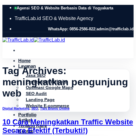
Skip
Agensi SEO & Website Berbasis Data di Yogyakarta
to
content
TrafficLab.id
SEO & Website Agency
WhatsApp: 0856-2586-822
|
admin@trafficlab.id
Home
Layanan
Tag Archives:
Jasa SEO
meningkatkan pengunjung
Pembuatan Website
Optimasi Google Maps
web
SEO Audit
Landing Page
Website E-commerce
Digital Marketing
,
SEO
,
Tips Bisnis Online
Portfolio
Artikel
10 Cara Meningkatkan Traffic Website
Tentang Kami
Secara Efektif (Terbukti!)
Kontak