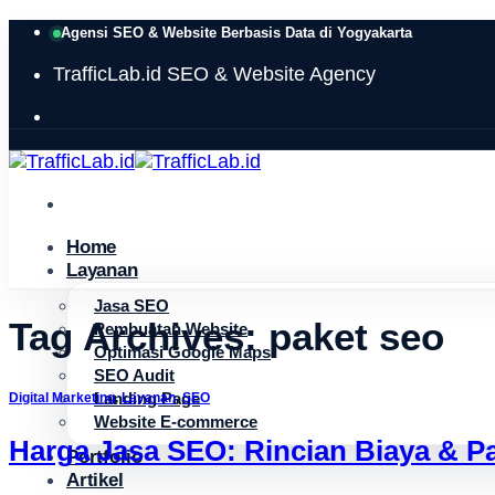
Skip
Agensi SEO & Website Berbasis Data di Yogyakarta
to
TrafficLab.id
SEO & Website Agency
content
Home
Layanan
Jasa SEO
Tag Archives:
paket seo
Pembuatan Website
Optimasi Google Maps
SEO Audit
Landing Page
Digital Marketing
,
Layanan
,
SEO
Website E-commerce
Harga Jasa SEO: Rincian Biaya & Pa
Portfolio
Artikel