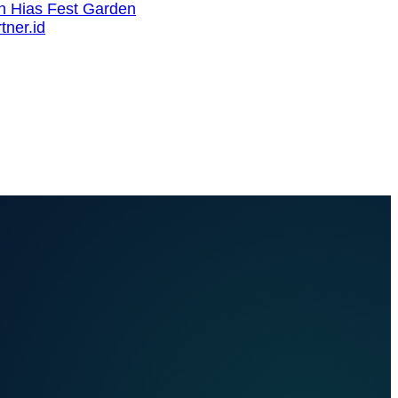
 Hias Fest Garden
ner.id