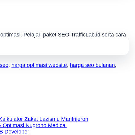
optimasi. Pelajari paket SEO TrafficLab.id serta cara
 seo
,
harga optimasi website
,
harga seo bulanan
,
Kalkulator Zakat Lazismu Mantrijeron
 Optimasi Nugroho Medical
B Developer