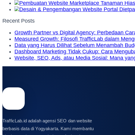
Recent Posts
Growth Partner vs Digital Agency: Perbedaan Car
Measured Growth: Filosofi TrafficLab dalam Men
Data yang Harus Dilihat Sebelum Menambah Bud
Dashboard Marketing Tidak Cukup: Cara Mengubah
Website, SEO, Ads, atau Media Sosial: Mana yang
TrafficLab.id adalah agensi SEO dan website
berbasis data di Yogyakarta. Kami membantu