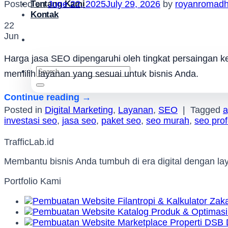
Tentang Kami
Posted on
June 22, 2025
July 29, 2026
by
royanromad
Kontak
22
Jun
Harga jasa SEO dipengaruhi oleh tingkat persaingan key
Search
memilih layanan yang sesuai untuk bisnis Anda.
for:
Continue reading
→
Posted in
Digital Marketing
,
Layanan
,
SEO
|
Tagged
a
investasi seo
,
jasa seo
,
paket seo
,
seo murah
,
seo prof
TrafficLab.id
Membantu bisnis Anda tumbuh di era digital dengan l
Portfolio Kami