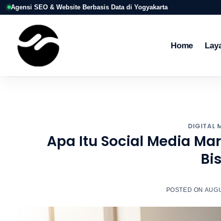
Skip
Agensi SEO & Website Berbasis Data di Yogyakarta
to
content
Home
Lay
DIGITAL 
Apa Itu Social Media M
Bi
POSTED ON
AUGU