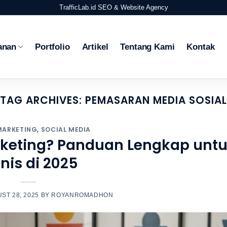
TrafficLab.id
SEO & Website Agency
anan
Portfolio
Artikel
Tentang Kami
Kontak
TAG ARCHIVES:
PEMASARAN MEDIA SOSIA
MARKETING
,
SOCIAL MEDIA
arketing? Panduan Lengkap unt
snis di 2025
ST 28, 2025
BY
ROYANROMADHON