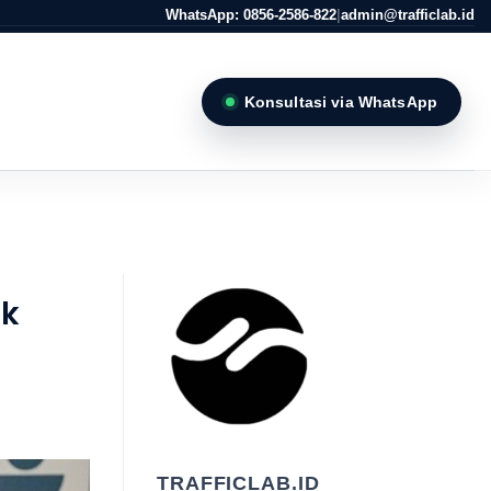
WhatsApp: 0856-2586-822
|
admin@trafficlab.id
Konsultasi via WhatsApp
L
uk
TRAFFICLAB.ID