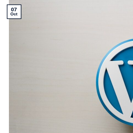
07
Oct