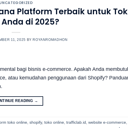
UNCATEGORIZED
ana Platform Terbaik untuk To
 Anda di 2025?
BER 11, 2025
BY
ROYANROMADHON
damental bagi bisnis e-commerce. Apakah Anda membut
rce, atau kemudahan penggunaan dari Shopify? Pandua
.
NTINUE READING
→
form toko online
,
shopify
,
toko online
,
trafficlab.id
,
website e-commerce
,