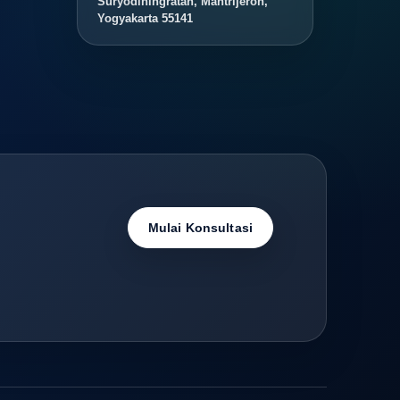
Suryodiningratan, Mantrijeron,
Yogyakarta 55141
Mulai Konsultasi