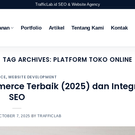
TrafficLab.id
SEO & Website Agency
anan
Portfolio
Artikel
Tentang Kami
Kontak
TAG ARCHIVES:
PLATFORM TOKO ONLINE
RCE
,
WEBSITE DEVELOPMENT
erce Terbaik (2025) dan Integ
SEO
CTOBER 7, 2025
BY
TRAFFICLAB