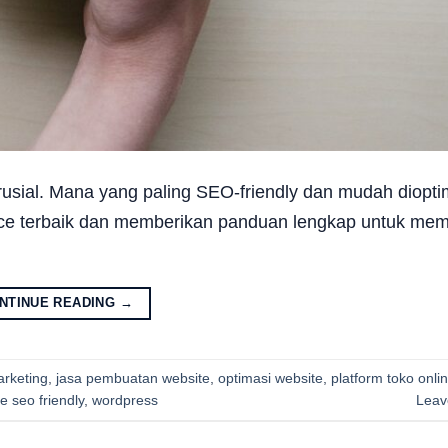
krusial. Mana yang paling SEO-friendly dan mudah diopti
erce terbaik dan memberikan panduan lengkap untuk mem
NTINUE READING
→
arketing
,
jasa pembuatan website
,
optimasi website
,
platform toko onli
e seo friendly
,
wordpress
Leav