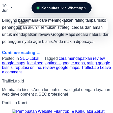
10
Konsultasi via WhatsApp
Jun
Bingung bagaimana cara meningkatkan rating tanpa risiko
Search
for:
penangguhan akun? Temukan strategi cerdas dan aman
untuk mendapatkan review Google Maps secara natural dari
pelanggan nyata agar bisnis Anda makin dipercaya.
Continue reading
→
Posted in
SEO Lokal
|
Tagged
cara mendapatkan review
google maps
,
local seo
,
optimasi google maps
,
rating google
bisnis
,
reputasi online
,
review google maps
,
TrafficLab
Leave
a comment
TrafficLab.id
Membantu bisnis Anda tumbuh di era digital dengan layanan
web development & SEO profesional
Portfolio Kami