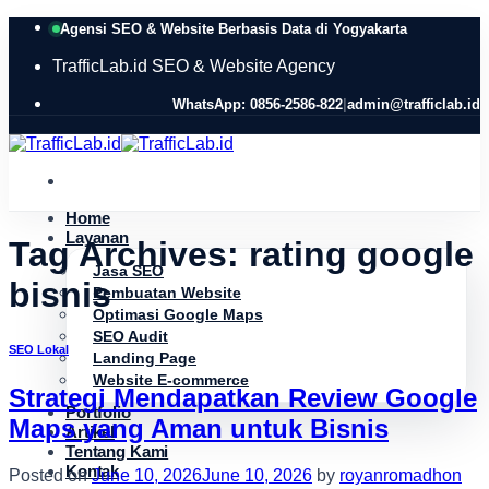
Skip
Agensi SEO & Website Berbasis Data di Yogyakarta
to
content
TrafficLab.id
SEO & Website Agency
WhatsApp: 0856-2586-822
|
admin@trafficlab.id
Home
Layanan
Tag Archives:
rating google
Jasa SEO
bisnis
Pembuatan Website
Optimasi Google Maps
SEO Audit
SEO Lokal
Landing Page
Website E-commerce
Strategi Mendapatkan Review Google
Portfolio
Maps yang Aman untuk Bisnis
Artikel
Tentang Kami
Kontak
Posted on
June 10, 2026
June 10, 2026
by
royanromadhon