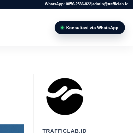
WhatsApp: 0856-2586-822
|
admin@trafficlab.id
Konsultasi via WhatsApp
n
TRAFFICLAB.ID