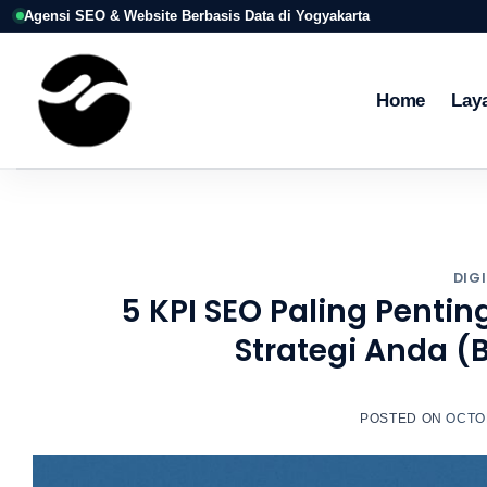
Skip
Agensi SEO & Website Berbasis Data di Yogyakarta
to
content
Home
Lay
DIG
5 KPI SEO Paling Penti
Strategi Anda 
POSTED ON
OCTOB