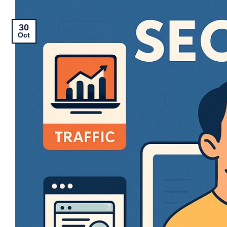
30
Oct