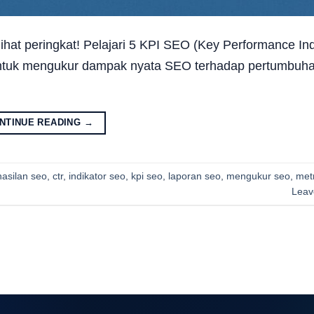
hat peringkat! Pelajari 5 KPI SEO (Key Performance Ind
i, untuk mengukur dampak nyata SEO terhadap pertumbuha
NTINUE READING
→
asilan seo
,
ctr
,
indikator seo
,
kpi seo
,
laporan seo
,
mengukur seo
,
met
Leav