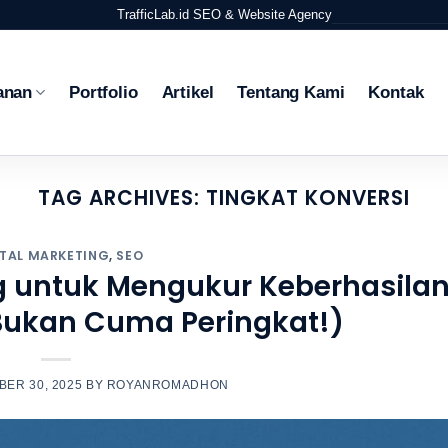
TrafficLab.id
SEO & Website Agency
anan
Portfolio
Artikel
Tentang Kami
Kontak
TAG ARCHIVES:
TINGKAT KONVERSI
ITAL MARKETING
,
SEO
ng untuk Mengukur Keberhasila
(Bukan Cuma Peringkat!)
ER 30, 2025
BY
ROYANROMADHON