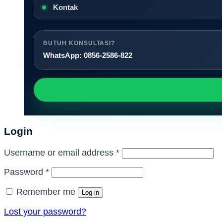
Kontak
BUTUH KONSULTASI?
WhatsApp: 0856-2586-822
Login
Required
Username or email address
*
Required
Password
*
Remember me
Log in
Lost your password?