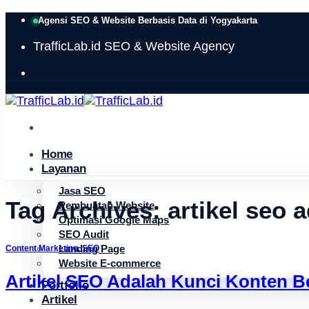
Skip
Agensi SEO & Website Berbasis Data di Yogyakarta
to
TrafficLab.id
SEO & Website Agency
content
Home
Layanan
Jasa SEO
Tag Archives:
artikel seo 
Pembuatan Website
Optimasi Google Maps
SEO Audit
Landing Page
Content Marketing
,
SEO
Website E-commerce
Artikel SEO Adalah Kunci Konten B
Portfolio
Artikel