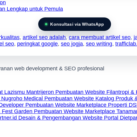
on
Konsultasi via WhatsApp
rkualitas
,
artikel seo adalah
,
cara membuat artikel seo
,
j
el seo
,
peringkat google
,
seo jogja
,
seo writing
,
trafficlab
ayanan web development & SEO profesional
Pembuatan Website Filantropi & 
Pembuatan Website Katalog Produk &
Pembuatan Website Marketplace Properti DS
Pembuatan Website Marketplace Tanaman
Desain & Pengembangan Website Portal Dietpart