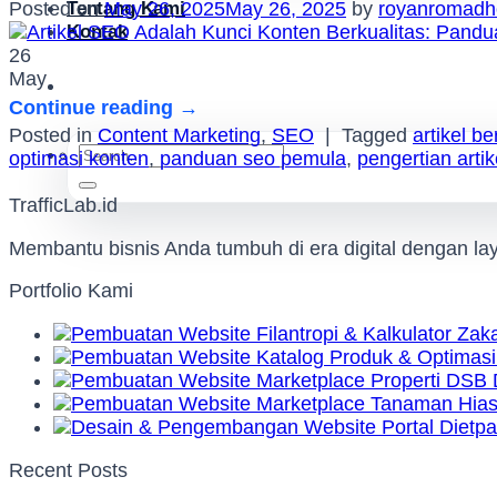
Tentang Kami
Posted on
May 26, 2025
May 26, 2025
by
royanromadh
Kontak
26
May
Continue reading
→
Posted in
Content Marketing
,
SEO
|
Tagged
artikel be
Search
optimasi konten
,
panduan seo pemula
,
pengertian artik
for:
TrafficLab.id
Membantu bisnis Anda tumbuh di era digital dengan l
Portfolio Kami
Recent Posts