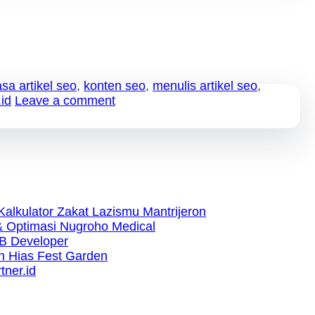
asa artikel seo
,
konten seo
,
menulis artikel seo
,
.id
Leave a comment
Kalkulator Zakat Lazismu Mantrijeron
 Optimasi Nugroho Medical
B Developer
 Hias Fest Garden
ner.id