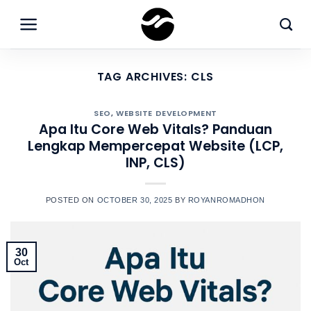
Skip
to
content
TAG ARCHIVES:
CLS
SEO
,
WEBSITE DEVELOPMENT
Apa Itu Core Web Vitals? Panduan
Lengkap Mempercepat Website (LCP,
INP, CLS)
POSTED ON
OCTOBER 30, 2025
BY
ROYANROMADHON
30
Oct