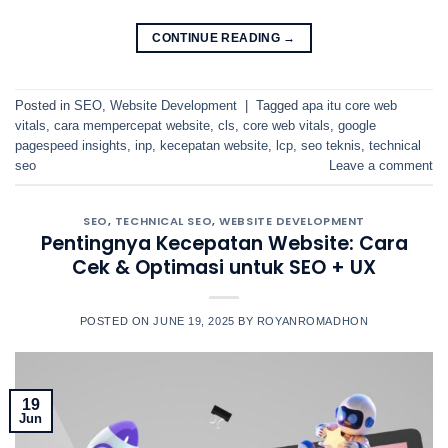
CONTINUE READING
→
Posted in
SEO
,
Website Development
|
Tagged
apa itu core web
vitals
,
cara mempercepat website
,
cls
,
core web vitals
,
google
pagespeed insights
,
inp
,
kecepatan website
,
lcp
,
seo teknis
,
technical
seo
Leave a comment
SEO
,
TECHNICAL SEO
,
WEBSITE DEVELOPMENT
Pentingnya Kecepatan Website: Cara
Cek & Optimasi untuk SEO + UX
POSTED ON
JUNE 19, 2025
BY
ROYANROMADHON
19
Jun