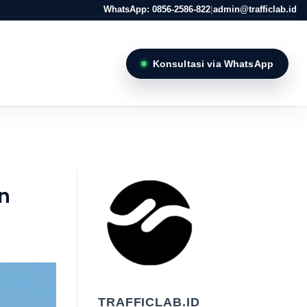
WhatsApp: 0856-2586-822
|
admin@trafficlab.id
Konsultasi via WhatsApp
n
TRAFFICLAB.ID