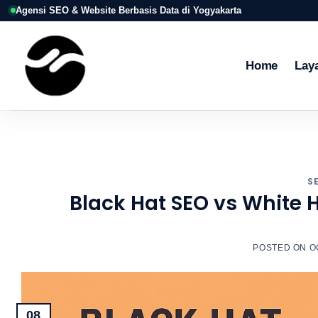
Skip
Agensi SEO & Website Berbasis Data di Yogyakarta
to
content
Home
Lay
S
Black Hat SEO vs White H
POSTED ON
O
08