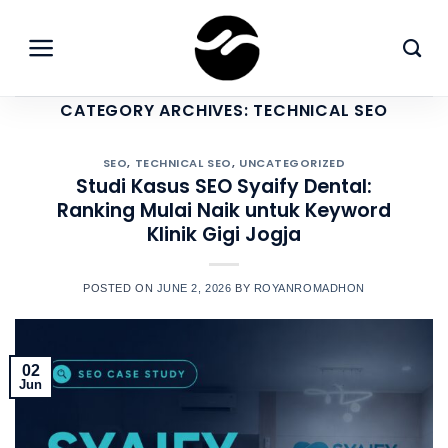
Skip
to
content
CATEGORY ARCHIVES:
TECHNICAL SEO
SEO
,
TECHNICAL SEO
,
UNCATEGORIZED
Studi Kasus SEO Syaify Dental:
Ranking Mulai Naik untuk Keyword
Klinik Gigi Jogja
POSTED ON
JUNE 2, 2026
BY
ROYANROMADHON
02
Jun