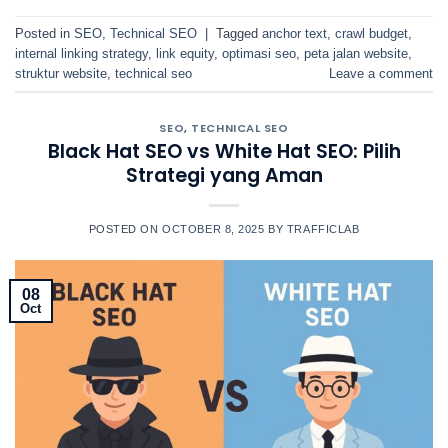
Posted in
SEO
,
Technical SEO
|
Tagged
anchor text
,
crawl budget
,
internal linking strategy
,
link equity
,
optimasi seo
,
peta jalan website
,
struktur website
,
technical seo
Leave a comment
SEO
,
TECHNICAL SEO
Black Hat SEO vs White Hat SEO: Pilih
Strategi yang Aman
POSTED ON
OCTOBER 8, 2025
BY
TRAFFICLAB
08
Oct