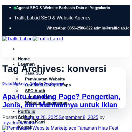
Skip
Agensi SEO & Website Berbasis Data di Yogyakarta
to
content
TrafficLab.id
SEO & Website Agency
WhatsApp: 0856-2586-822
|
admin@trafficlab.id
Home
Layanan
Tag Archives:
konversi
Jasa SEO
Pembuatan Website
Digital Marketing
,
Website Development
Optimasi Google Maps
SEO Audit
Apa Itu Landing Page? Pengertian,
Landing Page
Website E-commerce
Jenis, dan Manfaatnya untuk Iklan
Portfolio
Artikel
Posted on
August 28, 2025
September 8, 2025
by
Tentang Kami
royanromadhon
Kontak