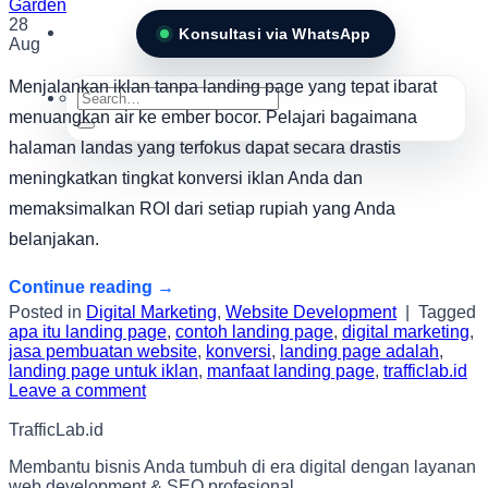
28
Konsultasi via WhatsApp
Aug
Menjalankan iklan tanpa landing page yang tepat ibarat
Search
for:
menuangkan air ke ember bocor. Pelajari bagaimana
halaman landas yang terfokus dapat secara drastis
meningkatkan tingkat konversi iklan Anda dan
memaksimalkan ROI dari setiap rupiah yang Anda
belanjakan.
Continue reading
→
Posted in
Digital Marketing
,
Website Development
|
Tagged
apa itu landing page
,
contoh landing page
,
digital marketing
,
jasa pembuatan website
,
konversi
,
landing page adalah
,
landing page untuk iklan
,
manfaat landing page
,
trafficlab.id
Leave a comment
TrafficLab.id
Membantu bisnis Anda tumbuh di era digital dengan layanan
web development & SEO profesional