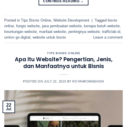
CONTINUE READING
→
Posted in
Tips Bisnis Online
,
Website Development
|
Tagged
bisnis
online
,
fungsi website
,
jasa pembuatan website
,
kenapa butuh website
,
keuntungan website
,
manfaat website
,
pentingnya website
,
trafficlab.id
,
umkm go digital
,
website untuk bisnis
Leave a comment
TIPS BISNIS ONLINE
Apa Itu Website? Pengertian, Jenis,
dan Manfaatnya untuk Bisnis
POSTED ON
JULY 22, 2025
BY
ROYANROMADHON
22
Jul