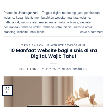
Posted in
Uncategorized
|
Tagged
digital marketing
,
jasa pembuatan
website
,
kapan bisnis membutuhkan website
,
manfaat website
,
trafficlab.id
,
website atau media sosial
,
website bisnis
,
website
perusahaan
,
website umkm
,
website untuk bisnis
,
website untuk
branding
,
website untuk leads
Leave a comment
TIPS BISNIS ONLINE
,
WEBSITE DEVELOPMENT
10 Manfaat Website bagi Bisnis di Era
Digital, Wajib Tahu!
POSTED ON
JULY 22, 2025
BY
ROYANROMADHON
22
Jul