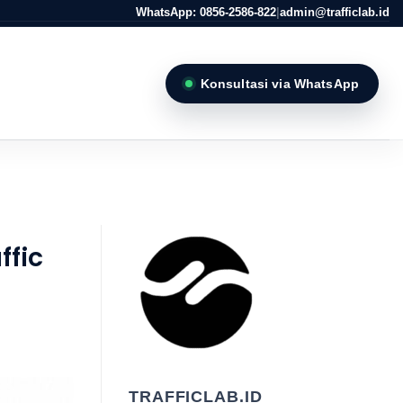
WhatsApp: 0856-2586-822
|
admin@trafficlab.id
Konsultasi via WhatsApp
A
ffic
TRAFFICLAB.ID