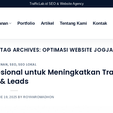
TrafficLab.id
SEO & Website Agency
anan
Portfolio
Artikel
Tentang Kami
Kontak
TAG ARCHIVES:
OPTIMASI WEBSITE JOGJ
ANAN
,
SEO
,
SEO LOKAL
sional untuk Meningkatkan Tra
& Leads
E 19, 2025
BY
ROYANROMADHON