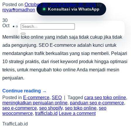
Posted on
October 30, 2025
October 30, 2025
by
Konsultasi via WhatsApp
royanromadhon
30
Search
Oct
for:
Memiliki toko online yang indah saja tidak cukup jika tidak
ada pengunjung. SEO E-commerce adalah kunci untuk
mendatangkan trafik berkualitas yang siap membeli. Pelajari
10 strategi praktis, dari riset keyword produk hingga optimasi
teknis, untuk mengubah toko online Anda menjadi mesin
penjualan.
Continue reading
→
Posted in
E-commerce
,
SEO
|
Tagged
cara seo toko online
,
meningkatkan penjualan online
,
panduan seo e-commerce
,
seo e-commerce
,
seo shopify
,
seo toko online
,
seo
woocommerce
,
trafficlab.id
Leave a comment
TrafficLab.id