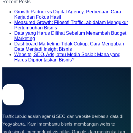
Recent Posts
Growth Partner vs Digital Agency: Perbedaan Cara
Kerja dan Fokus Hasil
Measured Growth: Filosofi TrafficLab dalam Mengukur
Pertumbuhan Bisnis
Data yang Harus Dilihat Sebelum Menambah Budget
Marketing
Dashboard Marketing Tidak Cukup: Cara Mengubah
Data Menjadi Insight Bisnis
Website, SEO, Ads, atau Media Sosial: Mana yang
Harus Diprioritaskan Bisnis?
TrafficLab.id adalah agensi SEO dan website berbasis data di
Yogyakarta. Kami membantu bisnis membangun website
profesional, memperkuat visibilitas Google, dan meningkatkan