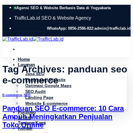
Skip
Agensi SEO & Website Berbasis Data di Yogyakarta
to
content
TrafficLab.id
SEO & Website Agency
WhatsApp: 0856-2586-822
|
admin@trafficlab.id
Home
Layanan
Tag Archives:
panduan seo
Jasa SEO
e-commerce
Pembuatan Website
Optimasi Google Maps
SEO Audit
E-commerce
,
SEO
Landing Page
Website E-commerce
Panduan SEO E-commerce: 10 Cara
Portfolio
Ampuh Meningkatkan Penjualan
Artikel
Tentang Kami
Toko Online
Kontak