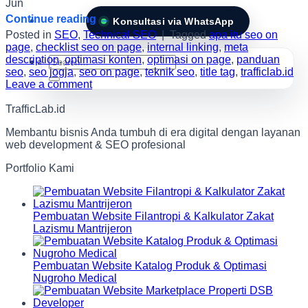
Jun
Continue reading
→
Konsultasi via WhatsApp
Posted in
SEO
,
Technical SEO
|
Tagged
apa itu seo on
page
,
checklist seo on page
,
internal linking
,
meta
description
,
optimasi konten
,
optimasi on page
,
panduan
Search
seo
,
seo jogja
,
seo on page
,
teknik seo
,
title tag
,
trafficlab.id
for:
Leave a comment
TrafficLab.id
Membantu bisnis Anda tumbuh di era digital dengan layanan
web development & SEO profesional
Portfolio Kami
Pembuatan Website Filantropi & Kalkulator Zakat
Lazismu Mantrijeron
Pembuatan Website Katalog Produk & Optimasi
Nugroho Medical