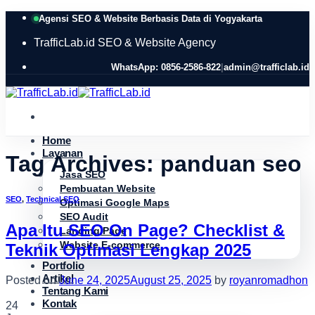
Skip
Agensi SEO & Website Berbasis Data di Yogyakarta
to
content
TrafficLab.id
SEO & Website Agency
WhatsApp: 0856-2586-822
|
admin@trafficlab.id
Home
Layanan
Tag Archives:
panduan seo
Jasa SEO
Pembuatan Website
SEO
,
Technical SEO
Optimasi Google Maps
SEO Audit
Apa Itu SEO On Page? Checklist &
Landing Page
Website E-commerce
Teknik Optimasi Lengkap 2025
Portfolio
Artikel
Posted on
June 24, 2025
August 25, 2025
by
royanromadhon
Tentang Kami
Kontak
24