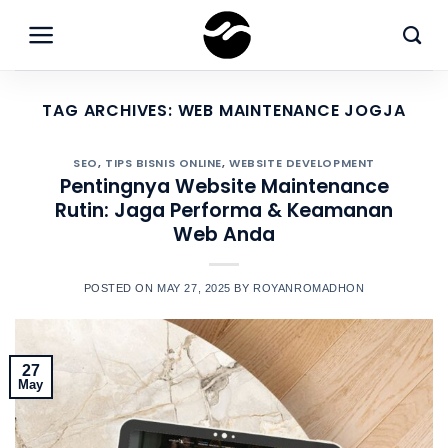
Skip
to
content
TAG ARCHIVES:
WEB MAINTENANCE JOGJA
SEO
,
TIPS BISNIS ONLINE
,
WEBSITE DEVELOPMENT
Pentingnya Website Maintenance
Rutin: Jaga Performa & Keamanan
Web Anda
POSTED ON
MAY 27, 2025
BY
ROYANROMADHON
27
May