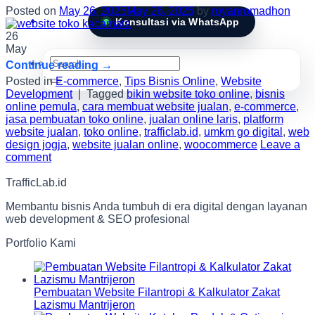
Posted on
May 26, 2025
May 26, 2025
by
royanromadhon
Konsultasi via WhatsApp
26
May
Search
Continue reading
→
for:
Posted in
E-commerce
,
Tips Bisnis Online
,
Website
Development
|
Tagged
bikin website toko online
,
bisnis
online pemula
,
cara membuat website jualan
,
e-commerce
,
jasa pembuatan toko online
,
jualan online laris
,
platform
website jualan
,
toko online
,
trafficlab.id
,
umkm go digital
,
web
design jogja
,
website jualan online
,
woocommerce
Leave a
comment
TrafficLab.id
Membantu bisnis Anda tumbuh di era digital dengan layanan
web development & SEO profesional
Portfolio Kami
Pembuatan Website Filantropi & Kalkulator Zakat
Lazismu Mantrijeron