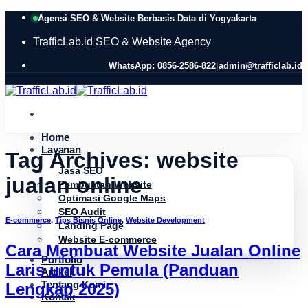
Skip
Agensi SEO & Website Berbasis Data di Yogyakarta
to
content
TrafficLab.id
SEO & Website Agency
WhatsApp: 0856-2586-822
|
admin@trafficlab.id
Home
Layanan
Tag Archives:
website
Jasa SEO
jualan online
Pembuatan Website
Optimasi Google Maps
SEO Audit
E-commerce
,
Tips Bisnis Online
,
Website Development
Landing Page
Website E-commerce
Cara Membuat Website Jualan Online
Portfolio
Laris untuk Pemula (Panduan
Artikel
Tentang Kami
Lengkap 2025)
Kontak