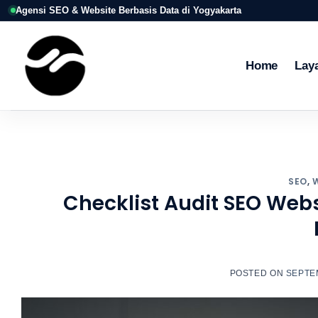
Skip
Agensi SEO & Website Berbasis Data di Yogyakarta
to
content
Home
Lay
SEO
,
Checklist Audit SEO Web
POSTED ON
SEPTEM