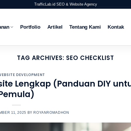
TrafficLab.id
SEO & Website Agency
anan
Portfolio
Artikel
Tentang Kami
Kontak
TAG ARCHIVES:
SEO CHECKLIST
WEBSITE DEVELOPMENT
site Lengkap (Panduan DIY unt
Pemula)
BER 11, 2025
BY
ROYANROMADHON