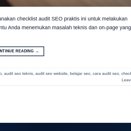
nakan checklist audit SEO praktis ini untuk melakukan
antu Anda menemukan masalah teknis dan on-page yan
NTINUE READING
→
o
,
audit seo teknis
,
audit seo website
,
belajar seo
,
cara audit seo
,
check
Leav