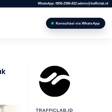
WhatsApp: 0856-2586-822
|
admin@trafficlab.id
Konsultasi via WhatsApp
uk
TRAFFICLAB.ID