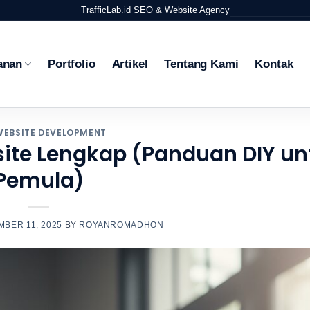
TrafficLab.id
SEO & Website Agency
anan
Portfolio
Artikel
Tentang Kami
Kontak
WEBSITE DEVELOPMENT
site Lengkap (Panduan DIY un
Pemula)
BER 11, 2025
BY
ROYANROMADHON