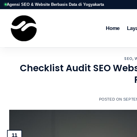
Skip
Agensi SEO & Website Berbasis Data di Yogyakarta
to
content
Home
Lay
SEO
,
Checklist Audit SEO Web
POSTED ON
SEPTEM
11