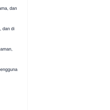
ama, dan
 dan di
laman,
 pengguna