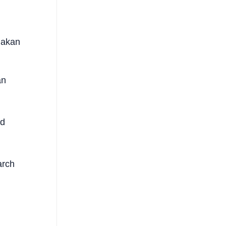
 akan
an
ed
arch