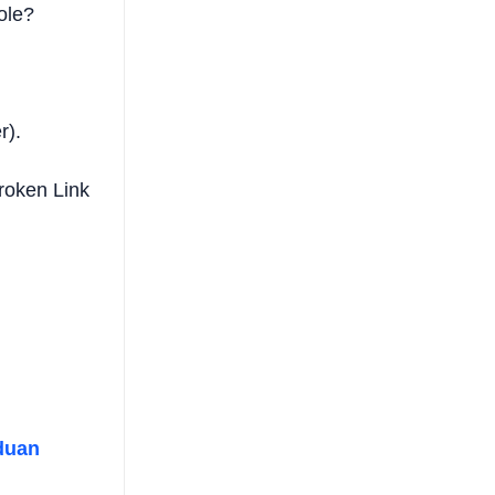
ole?
r).
roken Link
duan