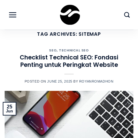
Skip
to
content
TAG ARCHIVES:
SITEMAP
SEO
,
TECHNICAL SEO
Checklist Technical SEO: Fondasi
Penting untuk Peringkat Website
POSTED ON
JUNE 25, 2025
BY
ROYANROMADHON
25
Jun